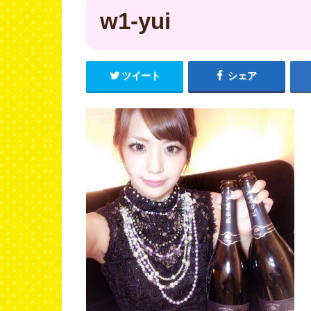
w1-yui
ツイート
シェア