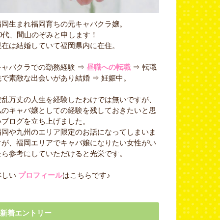
福岡生まれ福岡育ちの元キャバクラ嬢。
30代、間山のぞみと申します！
現在は結婚していて福岡県内に在住。
キャバクラでの勤務経験 ⇒
昼職への転職
⇒ 転職
先で素敵な出会いがあり結婚 ⇒ 妊娠中。
波乱万丈の人生を経験したわけでは無いですが、
私のキャバ嬢としての経験を残しておきたいと思
いブログを立ち上げました。
福岡や九州のエリア限定のお話になってしまいま
すが、福岡エリアでキャバ嬢になりたい女性がい
たら参考にしていただけると光栄です。
詳しい
プロフィール
はこちらです♪
新着エントリー