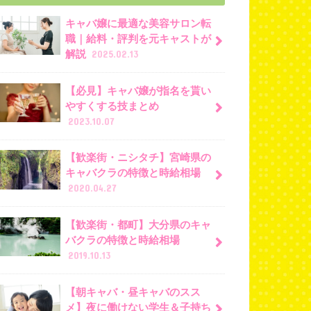
キャバ嬢に最適な美容サロン転
職｜給料・評判を元キャストが
解説
2025.02.13
【必見】キャバ嬢が指名を貰い
やすくする技まとめ
2023.10.07
【歓楽街・ニシタチ】宮崎県の
キャバクラの特徴と時給相場
2020.04.27
【歓楽街・都町】大分県のキャ
バクラの特徴と時給相場
2019.10.13
【朝キャバ・昼キャバのスス
メ】夜に働けない学生＆子持ち