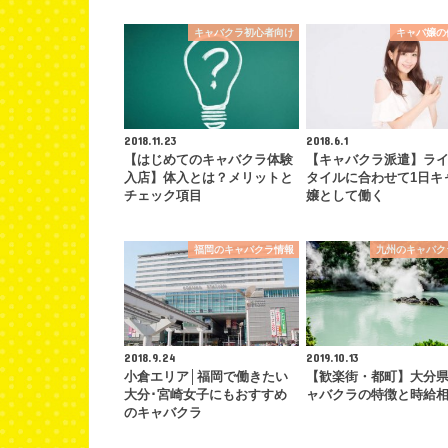
キャバクラ初心者向け
キャバ嬢の
2018.11.23
2018.6.1
【はじめてのキャバクラ体験
【キャバクラ派遣】ラ
入店】体入とは？メリットと
タイルに合わせて1日キ
チェック項目
嬢として働く
福岡のキャバクラ情報
九州のキャバク
2018.9.24
2019.10.13
小倉エリア│福岡で働きたい
【歓楽街・都町】大分
大分･宮崎女子にもおすすめ
ャバクラの特徴と時給
のキャバクラ