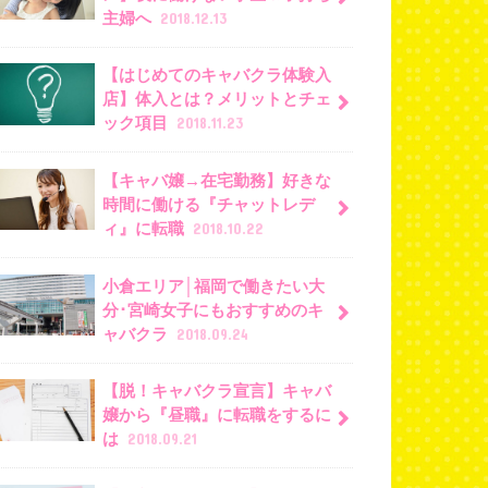
主婦へ
2018.12.13
【はじめてのキャバクラ体験入
店】体入とは？メリットとチェ
ック項目
2018.11.23
【キャバ嬢→在宅勤務】好きな
時間に働ける『チャットレデ
ィ』に転職
2018.10.22
小倉エリア│福岡で働きたい大
分･宮崎女子にもおすすめのキ
ャバクラ
2018.09.24
【脱！キャバクラ宣言】キャバ
嬢から『昼職』に転職をするに
は
2018.09.21