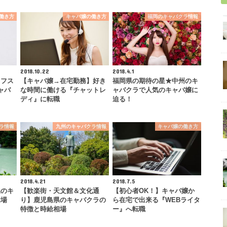
働き方
キャバ嬢の働き方
福岡のキャバクラ情報
2018.10.22
2018.4.1
イフス
【キャバ嬢→在宅勤務】好き
福岡県の期待の星★中州のキ
ャバ
な時間に働ける『チャットレ
ャバクラで人気のキャバ嬢に
ディ』に転職
迫る！
ラ情報
九州のキャバクラ情報
キャバ嬢の働き方
2018.4.21
2018.7.5
県のキ
【歓楽街・天文館＆文化通
【初心者OK！】キャバ嬢か
相場
り】鹿児島県のキャバクラの
ら在宅で出来る『WEBライタ
特徴と時給相場
ー』へ転職