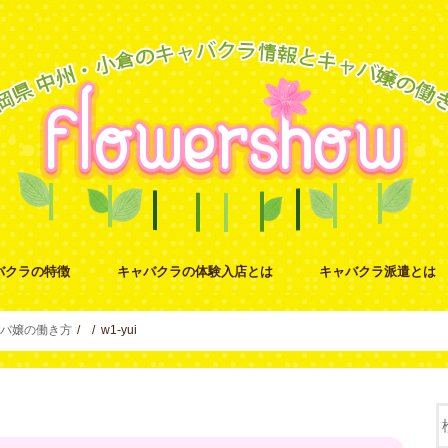
バクラの特徴
キャバクラの体験入店とは
キャバクラ派遣とは
バ嬢の働き方
w1-yui