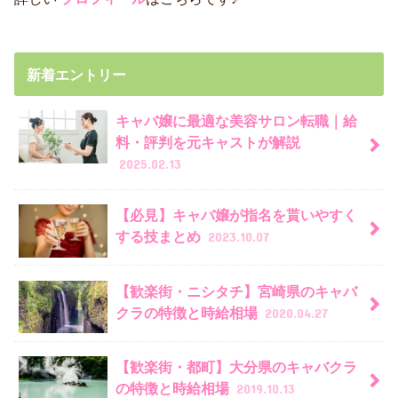
新着エントリー
キャバ嬢に最適な美容サロン転職｜給
料・評判を元キャストが解説
2025.02.13
【必見】キャバ嬢が指名を貰いやすく
する技まとめ
2023.10.07
【歓楽街・ニシタチ】宮崎県のキャバ
クラの特徴と時給相場
2020.04.27
【歓楽街・都町】大分県のキャバクラ
の特徴と時給相場
2019.10.13