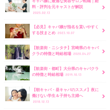
キャバ嬢に最適な美容サロン転職｜給
料・評判を元キャストが解説
2025.02.13
【必見】キャバ嬢が指名を貰いやすく
する技まとめ
2023.10.07
【歓楽街・ニシタチ】宮崎県のキャバ
クラの特徴と時給相場
2020.04.27
【歓楽街・都町】大分県のキャバクラ
の特徴と時給相場
2019.10.13
【朝キャバ・昼キャバのススメ】夜に
働けない学生＆子持ち主婦へ
2018.12.13