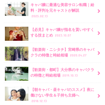
キャバ嬢に最適な美容サロン転職｜給
料・評判を元キャストが解説
2025.02.13
【必見】キャバ嬢が指名を貰いやすく
する技まとめ
2023.10.07
【歓楽街・ニシタチ】宮崎県のキャバ
クラの特徴と時給相場
2020.04.27
【歓楽街・都町】大分県のキャバクラ
の特徴と時給相場
2019.10.13
【朝キャバ・昼キャバのススメ】夜に
働けない学生＆子持ち主婦へ
2018.12.13