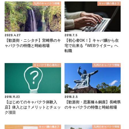
九州のキャバクラ情報
キャバ嬢の働き方
2020.4.27
2018.7.5
【歓楽街・ニシタチ】宮崎県のキ
【初心者OK！】キャバ嬢から在
ャバクラの特徴と時給相場
宅で出来る『WEBライター』へ
転職
キャバクラ初心者向け
九州のキャバクラ情報
2018.11.23
2018.2.5
【はじめてのキャバクラ体験入
【歓楽街・思案橋＆銅座】長崎県
店】体入とは？メリットとチェッ
のキャバクラの特徴と時給相場
ク項目
キャバ嬢の働き方
九州のキャバクラ情報