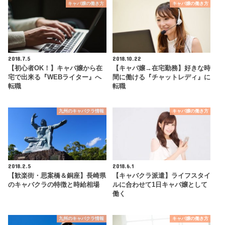
キャバ嬢の働き方
キャバ嬢の働き方
2018.7.5
2018.10.22
【初心者OK！】キャバ嬢から在
【キャバ嬢→在宅勤務】好きな時
宅で出来る『WEBライター』へ
間に働ける『チャットレディ』に
転職
転職
九州のキャバクラ情報
キャバ嬢の働き方
2018.2.5
2018.6.1
【歓楽街・思案橋＆銅座】長崎県
【キャバクラ派遣】ライフスタイ
のキャバクラの特徴と時給相場
ルに合わせて1日キャバ嬢として
働く
九州のキャバクラ情報
キャバ嬢の働き方