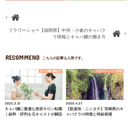
フラワーショー【福岡県】中州・小倉のキャバク
ラ情報とキャバ嬢の働き方
RECOMMEND
こちらの記事も人気です。
キャバ嬢の働き方
九州のキャバクラ情報
2025.2.13
2020.4.27
キャバ嬢に最適な美容サロン転職
【歓楽街・ニシタチ】宮崎県のキ
｜給料・評判を元キャストが解説
ャバクラの特徴と時給相場