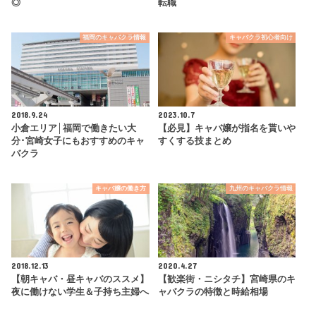
◎
転職
福岡のキャバクラ情報
キャバクラ初心者向け
2018.9.24
2023.10.7
小倉エリア│福岡で働きたい大
【必見】キャバ嬢が指名を貰いや
分･宮崎女子にもおすすめのキャ
すくする技まとめ
バクラ
キャバ嬢の働き方
九州のキャバクラ情報
2018.12.13
2020.4.27
【朝キャバ・昼キャバのススメ】
【歓楽街・ニシタチ】宮崎県のキ
夜に働けない学生＆子持ち主婦へ
ャバクラの特徴と時給相場