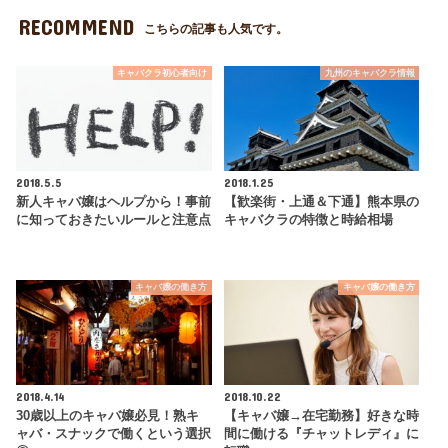
RECOMMEND
こちらの記事も人気です。
キャバクラ初心者向け
九州のキャバクラ情報
2018.5.5
2018.1.25
新人キャバ嬢はヘルプから！事前
【歓楽街・上通＆下通】熊本県の
に知っておきたいルールと注意点
キャバクラの特徴と時給相場
キャバ嬢の働き方
キャバ嬢の働き方
2018.4.14
2018.10.22
30歳以上のキャバ嬢必見！熟キ
【キャバ嬢→在宅勤務】好きな時
ャバ・スナックで働くという選択
間に働ける『チャットレディ』に